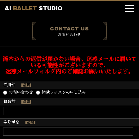
A
I
B
A
L
L
E
T
S
T
U
D
I
O
お問い合わせ
滝内からの返信が届かない場合、迷惑メールに届いて
いる可能性がございますので、
迷惑メールフォルダ内のご確認お願いいたします。
ご用件
必須
お問い合わせ
体験レッスンの申し込み
お名前
必須
ふりがな
必須