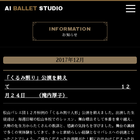
A
I
B
A
L
L
E
T
S
T
U
D
I
O
お知らせ
2017年12月
「くるみ割り」公演を終え
て １２
月２４日 （滝内厚子）
松山バレエ団１２月恒例の「くるみ割り人形」公演を終えました。出演した生
徒達は、毎週日曜の松山本校でのレッスン、舞台稽古そして本番を乗り越え、
大勢の先生方からたくさんの教訓と、感謝の気持ちを学びました。舞台の裏側
で多くの実体験をしてきて、きっと素晴らしい経験となりバレエへの前進とな
ったことでしょう。ご協力くださったお母様がた！観にお出かけくださったお